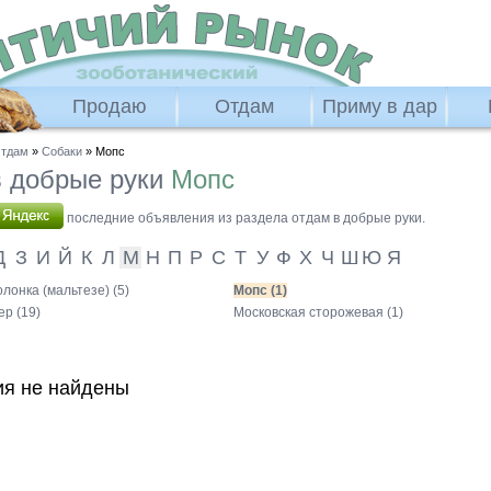
Продаю
Отдам
Приму в дар
тдам
»
Собаки
» Мопс
 добрые руки
Мопс
последние объявления из раздела отдам в добрые руки.
Д
З
И
Й
К
Л
М
Н
П
Р
С
Т
У
Ф
Х
Ч
Ш
Ю
Я
лонка (мальтезе) (5)
Мопс (1)
р (19)
Московская сторожевая (1)
я не найдены