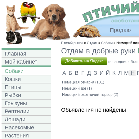
Продаю
Птичий рынок
»
Отдам
»
Собаки
» Немецкий пин
Отдам в добрые руки
Главная
Мой кабинет
последние объявл
Собаки
А
Б
В
Г
Д
З
И
Й
К
Л
М
Н
Кошки
Немецкая овчарка (131)
Птицы
Немецкий дог (1)
Рыбки
Немецкий охотничий терьер (2)
Грызуны
Объявления не найдены
Рептилии
Лошади
Насекомые
Растения