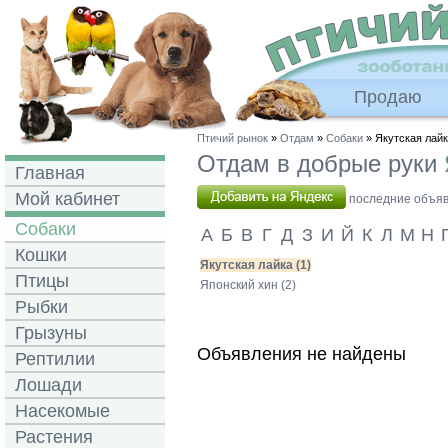
Продаю
Птичий рынок
»
Отдам
»
Собаки
» Якутская лай
Отдам в добрые руки
Главная
Мой кабинет
последние объявл
Собаки
А
Б
В
Г
Д
З
И
Й
К
Л
М
Н
Кошки
Якутская лайка (1)
Птицы
Японский хин (2)
Рыбки
Грызуны
Объявления не найдены
Рептилии
Лошади
Насекомые
Растения