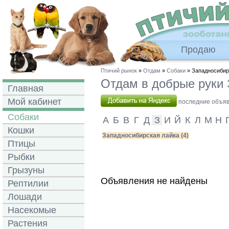
Продаю
Птичий рынок
»
Отдам
»
Собаки
» Западносибир
Отдам в добрые руки
Главная
Мой кабинет
последние объявл
Собаки
А
Б
В
Г
Д
З
И
Й
К
Л
М
Н
Кошки
Западносибирская лайка (4)
Птицы
Рыбки
Грызуны
Объявления не найдены
Рептилии
Лошади
Насекомые
Растения