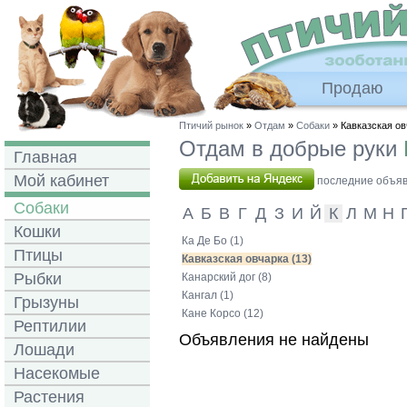
Продаю
Птичий рынок
»
Отдам
»
Собаки
» Кавказская ов
Отдам в добрые руки
Главная
Мой кабинет
последние объявл
Собаки
А
Б
В
Г
Д
З
И
Й
К
Л
М
Н
Кошки
Ка Де Бо (1)
Птицы
Кавказская овчарка (13)
Рыбки
Канарский дог (8)
Кангал (1)
Грызуны
Кане Корсо (12)
Рептилии
Объявления не найдены
Лошади
Насекомые
Растения