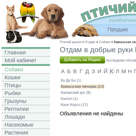
Продаю
Птичий рынок
»
Отдам
»
Собаки
» Кавказская ов
Отдам в добрые руки
Главная
Мой кабинет
последние объявл
Собаки
А
Б
В
Г
Д
З
И
Й
К
Л
М
Н
Кошки
Ка Де Бо (1)
Птицы
Кавказская овчарка (13)
Рыбки
Канарский дог (8)
Кангал (1)
Грызуны
Кане Корсо (12)
Рептилии
Объявления не найдены
Лошади
Насекомые
Растения